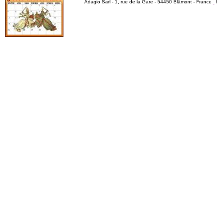
Adagio Sarl - 1, rue de la Gare - 54450 Blâmont - France
R