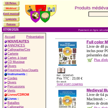
CD Relax.
Produits médiév
Médiéval
Eveil musical
Logiciels
Patrons
07/08/2026
Paiement en ligne sécuris
Accueil
Présentation
NOUVEAUTES
Full color
ANNONCES
Livre de 48 
Calligraphie/Cire
inclus pour PC
Carterie
présentées dan
Cartes à jouer
Plus d'in
CD Musique
Divers
Figurines/Jeux/Jouets
Instruments :
Réf : DO99545
Cordes
Prix TTC : 23,00 €
En stock
Divers
TARIF PORT COMPRIS
Percussions
Medieval I
Vents
Livre de 64 p
Livres/CDROM
Livres :
MacIntosh : -
Batailles
libres de droi
Calligraphie