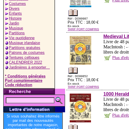
Plus d'in
Costumes
Divers
Enfants
Histoire
Réf : DO99987
Prix TTC : 18,00 €
Jardin
En stock
Musique
TARIF PORT COMPRIS
Partitions
Medieval L
Vie quotidienne
Livre de 48 p
Musique irlandaise
MacIntosh : -
Partitions gratuites
libres de droi
Patrons de costumes
Tentures celtiques
Plus d'in
CALENDRIER 2022
Jardinières à emporter…
* Conditions générales
Réf : DO99852
Prix TTC : 18,00 €
Port complémentaire
En stock
Code réduction
TARIF PORT COMPRIS
1000 Heral
Livre de 48 p
MacIntosh : -
libres de droi
Plus d'in
Si vous souhaitez être informés
par mail des nouveautés
importantes de notre magasin,