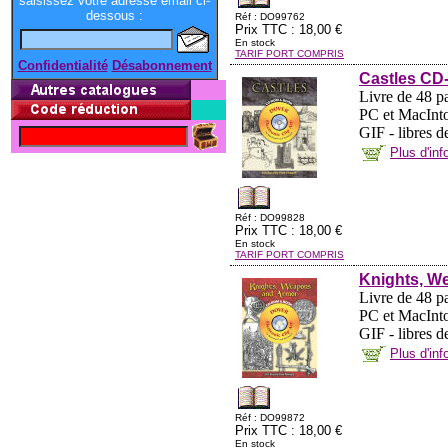
saisissez votre adresse email ci-
dessous :
Réf : DO99762
Prix TTC : 18,00 €
En stock
TARIF PORT COMPRIS
Confidentialité
Désabonnement
Castles CD
Livre de 48 pa
PC et MacInto
GIF - libres d
Plus d'in
Réf : DO99828
Prix TTC : 18,00 €
En stock
TARIF PORT COMPRIS
Knights, W
Livre de 48 pa
PC et MacInto
GIF - libres d
Plus d'in
Réf : DO99872
Prix TTC : 18,00 €
En stock