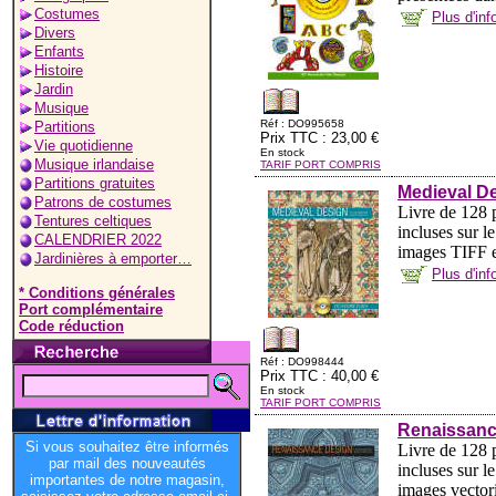
Costumes
Plus d'in
Divers
Enfants
Histoire
Jardin
Musique
Réf : DO995658
Partitions
Prix TTC : 23,00 €
Vie quotidienne
En stock
Musique irlandaise
TARIF PORT COMPRIS
Partitions gratuites
Medieval D
Patrons de costumes
Livre de 128 p
Tentures celtiques
incluses sur 
CALENDRIER 2022
images TIFF en
Jardinières à emporter…
Plus d'in
* Conditions générales
Port complémentaire
Code réduction
Réf : DO998444
Prix TTC : 40,00 €
En stock
TARIF PORT COMPRIS
Renaissan
Si vous souhaitez être informés
Livre de 128 p
par mail des nouveautés
incluses sur 
importantes de notre magasin,
images vectori