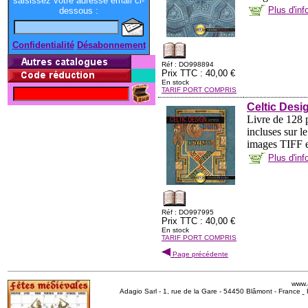
saisissez votre adresse email ci-
Plus d'in
dessous :
Confidentialité
Désabonnement
Réf : DO998894
Prix TTC : 40,00 €
En stock
TARIF PORT COMPRIS
Celtic Des
Livre de 128 p
incluses sur 
images TIFF en
Plus d'in
Réf : DO997995
Prix TTC : 40,00 €
En stock
TARIF PORT COMPRIS
Page précédente
www.
Adagio Sarl - 1, rue de la Gare - 54450 Blâmont - France
R