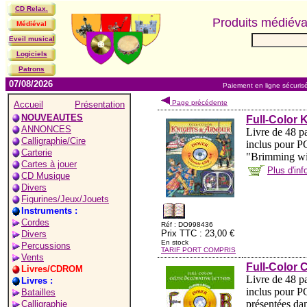
CD Relax.
Produits médiév
Médiéval
Eveil musical
Logiciels
Patrons
07/08/2026
Paiement en ligne sécuris
Page précédente
Accueil
Présentation
NOUVEAUTES
Full-Color
ANNONCES
Livre de 48 
Calligraphie/Cire
inclus pour PC
Carterie
"Brimming with
Cartes à jouer
Plus d'in
CD Musique
Divers
Figurines/Jeux/Jouets
Instruments :
Cordes
Réf : DO998436
Prix TTC : 23,00 €
Divers
En stock
Percussions
TARIF PORT COMPRIS
Vents
Full-Color 
Livres/CDROM
Livre de 48 
Livres :
inclus pour PC
Batailles
présentées dan
Calligraphie