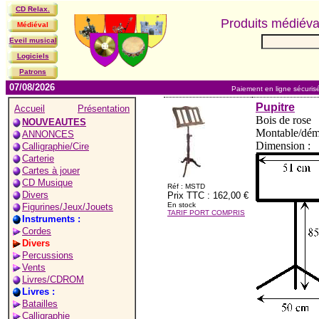
CD Relax.
Produits médiév
Médiéval
Eveil musical
Logiciels
Patrons
07/08/2026
Paiement en ligne sécuris
Pupitre
Accueil
Présentation
Bois de rose
NOUVEAUTES
Montable/démo
ANNONCES
Dimension :
Calligraphie/Cire
Carterie
Cartes à jouer
CD Musique
Réf : MSTD
Divers
Prix TTC : 162,00 €
En stock
Figurines/Jeux/Jouets
TARIF PORT COMPRIS
Instruments :
Cordes
Divers
Percussions
Vents
Livres/CDROM
Livres :
Batailles
Calligraphie