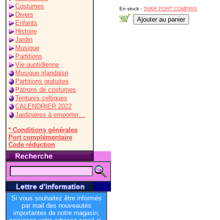
Costumes
En stock -
TARIF PORT COMPRIS
Divers
Enfants
Histoire
Jardin
Musique
Partitions
Vie quotidienne
Musique irlandaise
Partitions gratuites
Patrons de costumes
Tentures celtiques
CALENDRIER 2022
Jardinières à emporter…
* Conditions générales
Port complémentaire
Code réduction
Si vous souhaitez être informés
par mail des nouveautés
importantes de notre magasin,