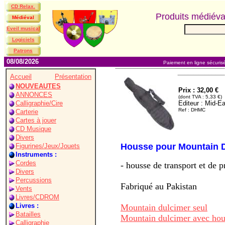
CD Relax.
Produits médiév
Médiéval
Eveil musical
Logiciels
Patrons
08/08/2026
Paiement en ligne sécuris
Accueil
Présentation
NOUVEAUTES
Prix : 32,00 €
ANNONCES
(dont TVA : 5,33 €)
Calligraphie/Cire
Editeur : Mid-E
Ref : DHMC
Carterie
Cartes à jouer
CD Musique
Divers
Housse pour Mountain 
Figurines/Jeux/Jouets
Instruments :
Cordes
- housse de transport et de p
Divers
Percussions
Fabriqué au Pakistan
Vents
Livres/CDROM
Livres :
Mountain dulcimer seul
Batailles
Mountain dulcimer avec hou
Calligraphie