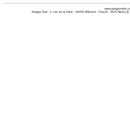
www.adagionline.
Adagio Sarl - 1, rue de la Gare - 54450 Blâmont - France
RCS Nancy B 3