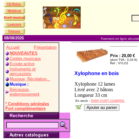
CD Relax.
Médiéval
Eveil musical
Logiciels
Patrons
08/08/2026
Paiement en ligne sécuris
Accueil
Présentation
NOUVEAUTES
Prix : 20,00 €
Contes musicaux
(dont TVA : 3,33 €)
Ecoute active
Ref : XYLO1
Instruments et
Xylophone en bois
percussions
Musique, Récréation...
Xylophone 12 lames
Musique :
Livré avec 2 bâtons
Berceuses,
endormissement
Longueur 33 cm
En stock -
TARIF PORT COMPRIS
* Conditions générales
Port complémentaire