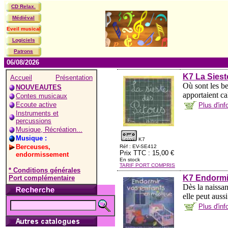
CD Relax.
Médiéval
Eveil musical
Logiciels
Patrons
06/08/2026
K7 La Siest
Accueil
Présentation
Où sont les be
NOUVEAUTES
apportaient ca
Contes musicaux
Ecoute active
Plus d'in
Instruments et
percussions
Musique, Récréation...
Musique :
K7
Berceuses,
Réf : EV-SE412
Prix TTC : 15,00 €
endormissement
En stock
TARIF PORT COMPRIS
* Conditions générales
K7 Endormi
Port complémentaire
Dès la naissan
elle peut auss
Plus d'in