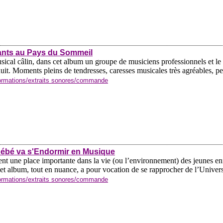
ants au Pays du Sommeil
ical câlin, dans cet album un groupe de musiciens professionnels et le
it. Moments pleins de tendresses, caresses musicales très agréables, perm
formations/extraits sonores/commande
Bébé va s'Endormir en Musique
nt une place importante dans la vie (ou l’environnement) des jeunes enfan
t album, tout en nuance, a pour vocation de se rapprocher de l’Univers
formations/extraits sonores/commande