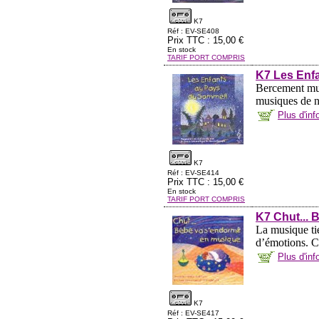
K7
Réf : EV-SE408
Prix TTC : 15,00 €
En stock
TARIF PORT COMPRIS
K7 Les Enf
Bercement mus
musiques de nu
Plus d'in
K7
Réf : EV-SE414
Prix TTC : 15,00 €
En stock
TARIF PORT COMPRIS
K7 Chut... 
La musique tie
d’émotions. Ce
Plus d'in
K7
Réf : EV-SE417