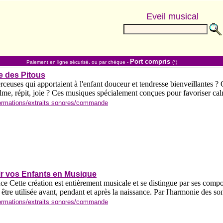
Eveil musical
Port compris
Paiement en ligne sécurisé, ou par chèque -
(*)
e des Pitous
rceuses qui apportaient à l'enfant douceur et tendresse bienveillantes ? O
lme, répit, joie ? Ces musiques spécialement conçues pour favoriser cal
formations/extraits sonores/commande
r vos Enfants en Musique
ce Cette création est entièrement musicale et se distingue par ses compos
i être utilisée avant, pendant et après la naissance. Par l'harmonie des son
formations/extraits sonores/commande