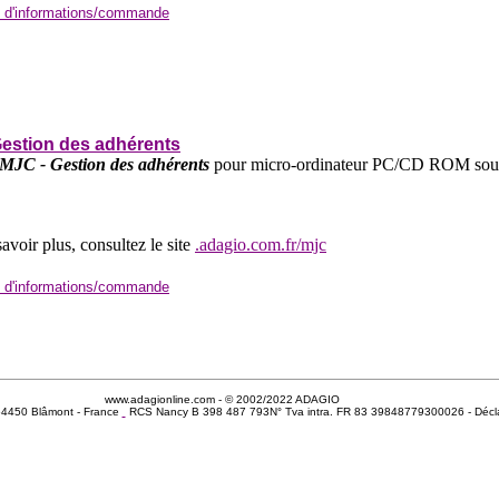
 d'informations/commande
estion des adhérents
MJC - Gestion des adhérents
pour micro-ordinateur PC/CD ROM sou
avoir plus, consultez le site
.adagio.com.fr/mjc
 d'informations/commande
www.adagionline.com - © 2002/2022 ADAGIO
- 54450 Blâmont - France
RCS Nancy B 398 487 793N° Tva intra. FR 83 39848779300026 - Décla