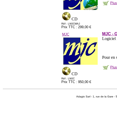
Plus
CD
Réf : LMJCMAJ
Prix TTC : 299,00 €
MJC - G
MJC
Logiciel
Pour en s
Plus
CD
Réf : LMJC
Prix TTC : 950,00 €
Adagio Sarl - 1, rue de la Gare 