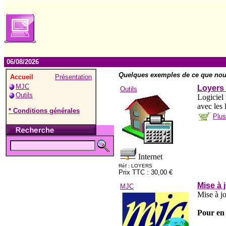
06/08/2026
Quelques exemples de ce que nou
Accueil
Présentation
MJC
Loyers 
Outils
Outils
Logiciel
avec les 
* Conditions générales
Plus
Internet
Réf : LOYERS
Prix TTC : 30,00 €
Mise à 
MJC
Mise à jo
Pour en 