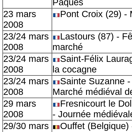
Pâques
23 mars
Pont Croix (29) -
2008
23/24 mars
Lastours (87) - F
2008
marché
23/24 mars
Saint-Félix Laurag
2008
la cocagne
23/24 mars
Sainte Suzanne - 
2008
Marché médiéval d
29 mars
Fresnicourt le Do
2008
- Journée médiéval
29/30 mars
Ouffet (Belgique)