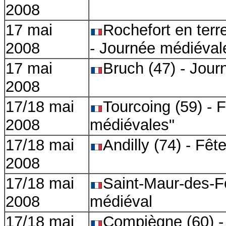
2008
17 mai
Rochefort en terr
2008
- Journée médiéval
17 mai
Bruch (47) - Jou
2008
17/18 mai
Tourcoing (59) - 
2008
médiévales"
17/18 mai
Andilly (74) - Fê
2008
17/18 mai
Saint-Maur-des-F
2008
médiéval
17/18 mai
Compiègne (60) - 