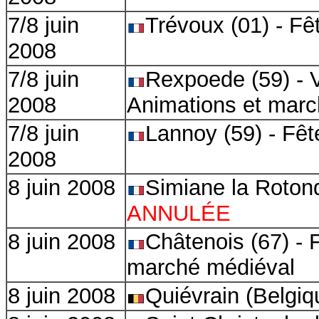
7/8 juin
Trévoux (01) - Fê
2008
7/8 juin
Rexpoede (59) - V
2008
Animations et marc
7/8 juin
Lannoy (59) - Fê
2008
8 juin 2008
Simiane la Rotond
ANNULÉE
8 juin 2008
Châtenois (67) - 
marché médiéval
8 juin 2008
Quiévrain (Belgiq