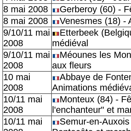
8 mai 2008
Gerberoy (60) - 
8 mai 2008
Venesmes (18) - 
9/10/11 mai
Etterbeek (Belgiq
2008
médiéval
9/10/11 mai
Méounes les Mont
2008
aux fleurs
10 mai
Abbaye de Fonten
2008
Animations médiév
10/11 mai
Monteux (84) - Fê
2008
l'enchanteur" et m
10/11 mai
Semur-en-Auxois 