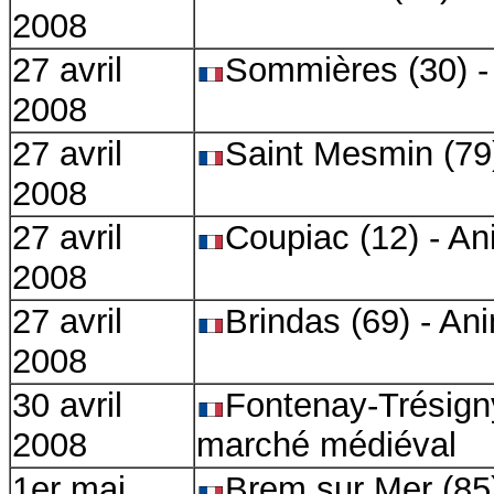
2008
27 avril
Sommières (30) -
2008
27 avril
Saint Mesmin (7
2008
27 avril
Coupiac (12) - A
2008
27 avril
Brindas (69) - An
2008
30 avril
Fontenay-Trésigny
2008
marché médiéval
1er mai
Brem sur Mer (85)