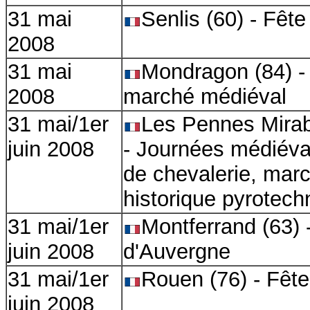
31 mai
Senlis (60) - Fêt
2008
31 mai
Mondragon (84) - 
2008
marché médiéval
31 mai/1er
Les Pennes Mirab
juin 2008
- Journées médiéval
de chevalerie, mar
historique pyrotech
31 mai/1er
Montferrand (63)
juin 2008
d'Auvergne
31 mai/1er
Rouen (76) - Fêt
juin 2008