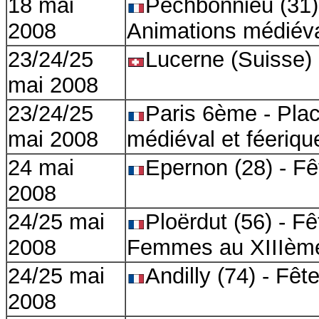
18 mai
Pechbonnieu (31) 
2008
Animations médiéva
23/24/25
Lucerne (Suisse)
mai 2008
23/24/25
Paris 6ème - Plac
mai 2008
médiéval et féeriqu
24 mai
Epernon (28) - F
2008
24/25 mai
Ploërdut (56) - F
2008
Femmes au XIIIème
24/25 mai
Andilly (74) - Fê
2008