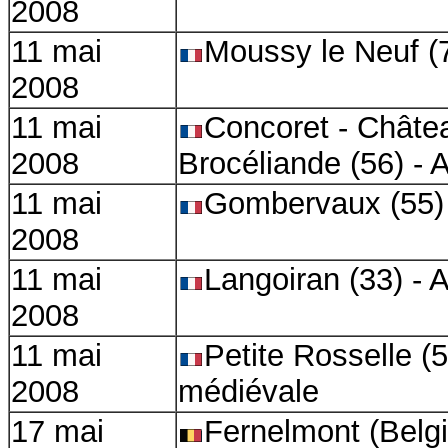
2008
11 mai
Moussy le Neuf (
2008
11 mai
Concoret - Châte
2008
Brocéliande (56) -
11 mai
Gombervaux (55) 
2008
11 mai
Langoiran (33) - 
2008
11 mai
Petite Rosselle (5
2008
médiévale
17 mai
Fernelmont (Belgi