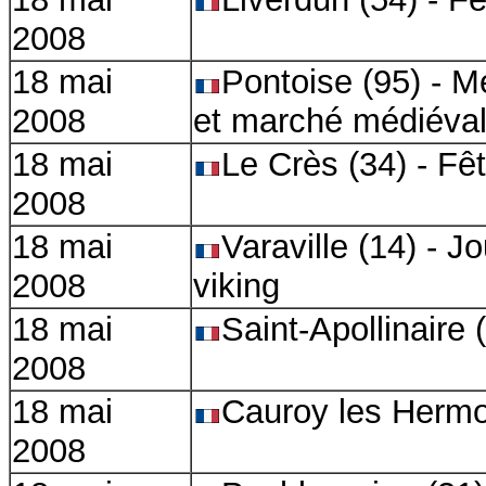
2008
18 mai
Pontoise (95) - M
2008
et marché médiéva
18 mai
Le Crès (34) - Fê
2008
18 mai
Varaville (14) -
2008
viking
18 mai
Saint-Apollinaire 
2008
18 mai
Cauroy les Hermon
2008