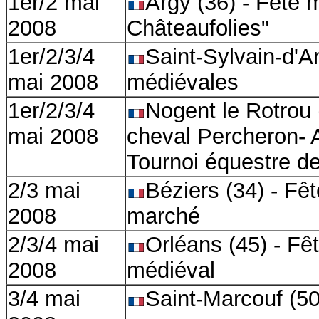
1er/2 mai
Argy (36) - Fête 
2008
Châteaufolies"
1er/2/3/4
Saint-Sylvain-d'A
mai 2008
médiévales
1er/2/3/4
Nogent le Rotrou 
mai 2008
cheval Percheron- 
Tournoi équestre de
2/3 mai
Béziers (34) - Fê
2008
marché
2/3/4 mai
Orléans (45) - Fê
2008
médiéval
3/4 mai
Saint-Marcouf (50