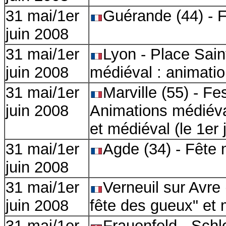
31 mai/1er
Guérande (44) - 
juin 2008
31 mai/1er
Lyon - Place Saint
juin 2008
médiéval : animati
31 mai/1er
Marville (55) - Fe
juin 2008
Animations médiéva
et médiéval (le 1er 
31 mai/1er
Agde (34) - Fête
juin 2008
31 mai/1er
Verneuil sur Avre
juin 2008
fête des gueux" et
31 mai/1er
Frauenfeld - Schl