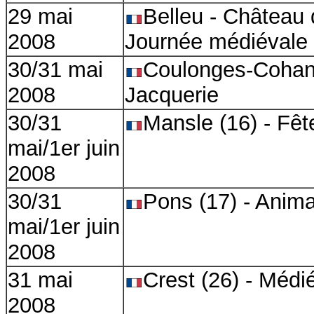
29 mai
Belleu - Château 
2008
Journée médiévale
30/31 mai
Coulonges-Cohan 
2008
Jacquerie
30/31
Mansle (16) - Fê
mai/1er juin
2008
30/31
Pons (17) - Anim
mai/1er juin
2008
31 mai
Crest (26) - Médi
2008