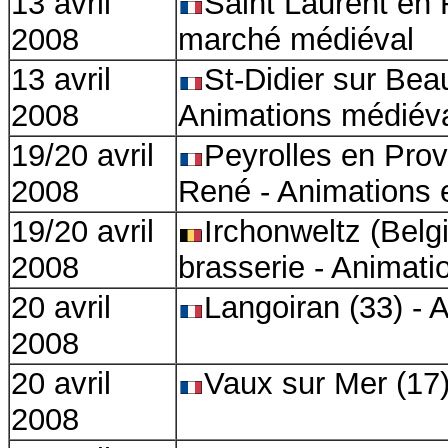
13 avril
Saint Laurent en 
2008
marché médiéval
13 avril
St-Didier sur Bea
2008
Animations médiév
19/20 avril
Peyrolles en Prov
2008
René - Animations 
19/20 avril
Irchonweltz (Belg
2008
brasserie - Animat
20 avril
Langoiran (33) - 
2008
20 avril
Vaux sur Mer (17
2008