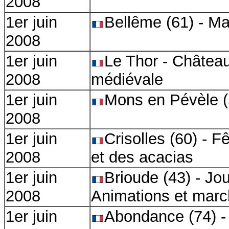
2008
1er juin
Bellême (61) - M
2008
1er juin
Le Thor - Château
2008
médiévale
1er juin
Mons en Pévèle (
2008
1er juin
Crisolles (60) - 
2008
et des acacias
1er juin
Brioude (43) - Jo
2008
Animations et marc
1er juin
Abondance (74) -