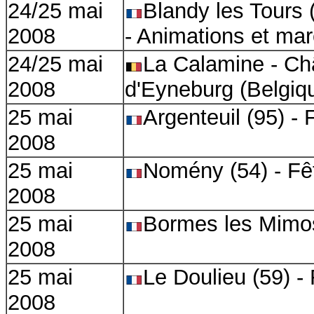
24/25 mai
Blandy les Tours
2008
- Animations et ma
24/25 mai
La Calamine - Ch
2008
d'Eyneburg
(
Belgiq
25 mai
Argenteuil (95) -
2008
25 mai
Nomény (54) - Fê
2008
25 mai
Bormes les Mimos
2008
25 mai
Le Doulieu (59) -
2008