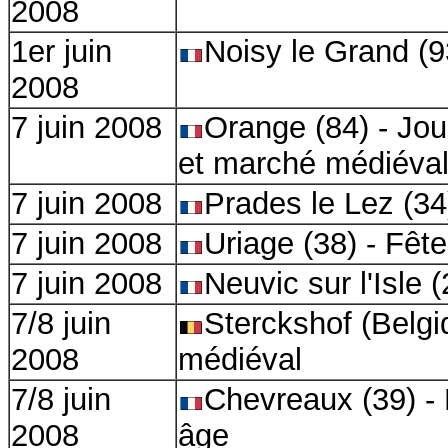
2008
1er juin
Noisy le Grand (9
2008
7 juin 2008
Orange (84) - Jo
et marché médiéva
7 juin 2008
Prades le Lez (34
7 juin 2008
Uriage (38) - Fêt
7 juin 2008
Neuvic sur l'Isle 
7/8 juin
Sterckshof (Belgi
2008
médiéval
7/8 juin
Chevreaux (39) -
2008
âge