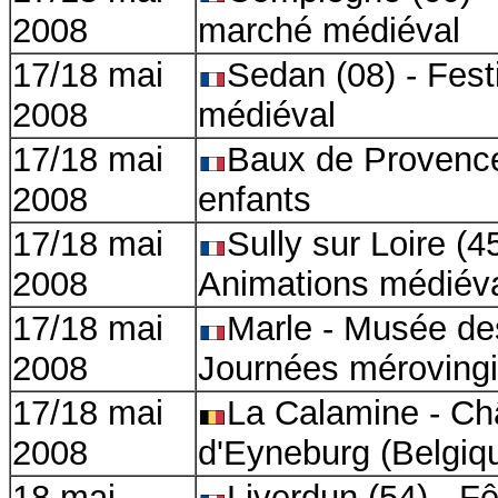
2008
marché médiéval
17/18 mai
Sedan (08) - Fest
2008
médiéval
17/18 mai
Baux de Provence
2008
enfants
17/18 mai
Sully sur Loire (4
2008
Animations médiév
17/18 mai
Marle - Musée de
2008
Journées méroving
17/18 mai
La Calamine - Ch
2008
d'Eyneburg
(
Belgiq
18 mai
Liverdun (54) - F