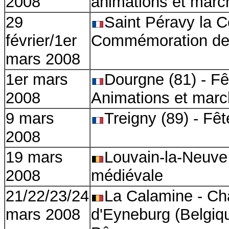
2008
animations et marc
29
Saint Péravy la C
février/1er
Commémoration de l
mars 2008
1er mars
Dourgne (81) - F
2008
Animations et marc
9 mars
Treigny (89) - Fê
2008
19 mars
Louvain-la-Neuve 
2008
médiévale
21/22/23/24
La Calamine - Ch
mars 2008
d'Eyneburg
(
Belgiq