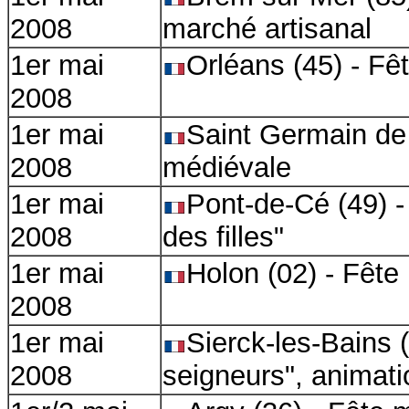
2008
marché artisanal
1er mai
Orléans (45) - Fê
2008
1er mai
Saint Germain de 
2008
médiévale
1er mai
Pont-de-Cé (49) -
2008
des filles"
1er mai
Holon (02) - Fête
2008
1er mai
Sierck-les-Bains 
2008
seigneurs", animat