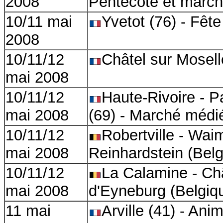
2008
Pentecôte et march
10/11 mai
Yvetot (76) - Fêt
2008
10/11/12
Châtel sur Mosell
mai 2008
10/11/12
Haute-Rivoire - P
mai 2008
(69) - Marché médi
10/11/12
Robertville - Wai
mai 2008
Reinhardstein (Bel
10/11/12
La Calamine - Ch
mai 2008
d'Eyneburg
(
Belgiq
11 mai
Arville (41) - An