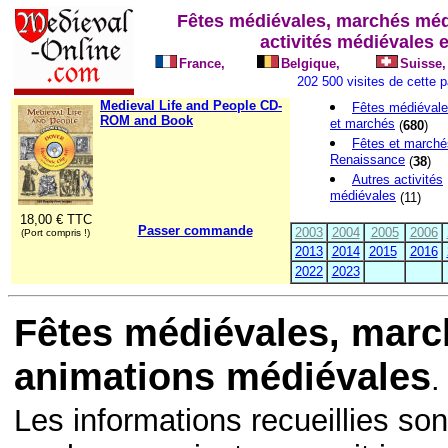
Fêtes médiévales, marchés méd
activités médiévales 
France,
Belgique,
Suisse,
202 500 visites de cette 
Medieval Life and People CD-
Fêtes médiéval
ROM and Book
et marchés
(
680
)
Fêtes et marché
Renaissance
(
38
)
Autres activités
médiévales
(11)
18,00 € TTC
Passer commande
2003
2004
2005
2006
(Port compris !)
2013
2014
2015
2016
2022
2023
Fêtes médiévales, marc
animations médiévales
.
Les informations recueillies s