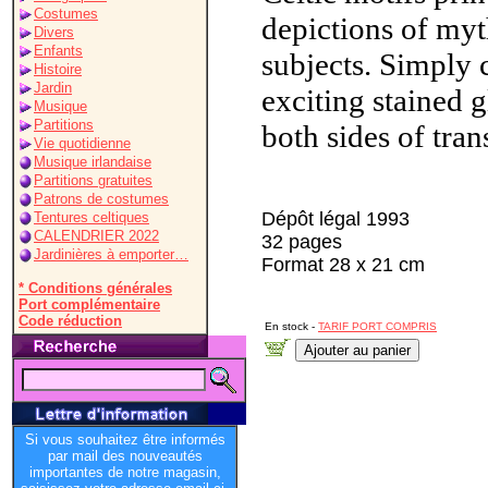
Costumes
depictions of myth
Divers
Enfants
subjects. Simply 
Histoire
Jardin
exciting stained g
Musique
Partitions
both sides of tran
Vie quotidienne
Musique irlandaise
Partitions gratuites
Patrons de costumes
Dépôt légal 1993
Tentures celtiques
CALENDRIER 2022
32 pages
Jardinières à emporter…
Format 28 x 21 cm
* Conditions générales
Port complémentaire
Code réduction
En stock -
TARIF PORT COMPRIS
Si vous souhaitez être informés
par mail des nouveautés
importantes de notre magasin,