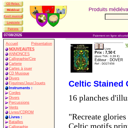
CD Relax.
Produits médiév
Médiéval
Eveil musical
Logiciels
Patrons
07/08/2026
Paiement en ligne sécuris
Accueil
Présentation
NOUVEAUTES
Livre
Prix : 7,50 €
ANNONCES
(dont TVA : 0,39 €)
Calligraphie/Cire
Editeur : DOVER
Carterie
Ref : DO27456
Cartes à jouer
CD Musique
Divers
Celtic Stained
Figurines/Jeux/Jouets
Instruments :
Cordes
16 planches d'illu
Divers
Percussions
Vents
Livres/CDROM
"Recreate glories 
Livres :
Batailles
Celtic motifs prin
Calligraphie