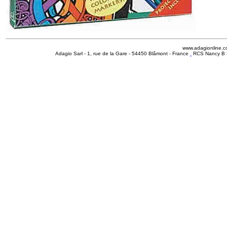
www.adagionline.
Adagio Sarl - 1, rue de la Gare - 54450 Blâmont - France
RCS Nancy B 3