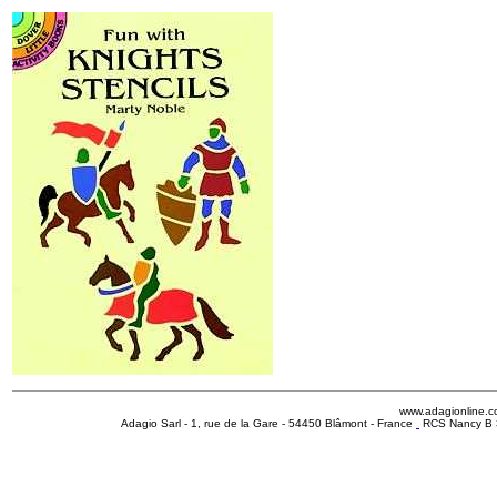
www.adagionline.
Adagio Sarl - 1, rue de la Gare - 54450 Blâmont - France
RCS Nancy B 3