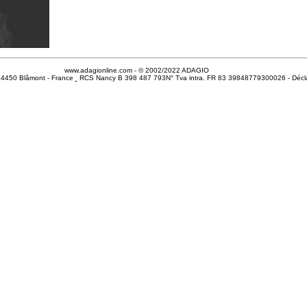
www.adagionline.com - © 2002/2022 ADAGIO
- 54450 Blâmont - France
RCS Nancy B 398 487 793N° Tva intra. FR 83 39848779300026 - Décla