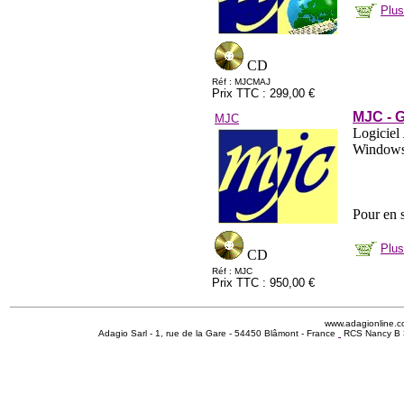
Plus
CD
Réf : MJCMAJ
Prix TTC : 299,00 €
MJC - G
MJC
Logiciel
Windows
Pour en s
Plus
CD
Réf : MJC
Prix TTC : 950,00 €
www.adagionline.
Adagio Sarl - 1, rue de la Gare - 54450 Blâmont - France
RCS Nancy B 3