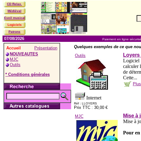
CD Relax.
Médiéval
Eveil musical
Logiciels
Patrons
07/08/2026
Paiement en ligne sécuris
Quelques exemples de ce que nou
Accueil
Présentation
NOUVEAUTES
Loyers 
Outils
MJC
Logiciel
Outils
calculer 
de déterm
* Conditions générales
Cette...
Plus
Internet
Réf : LLOYERS
Prix TTC : 30,00 €
Mise à 
MJC
Mise à jo
Pour en 