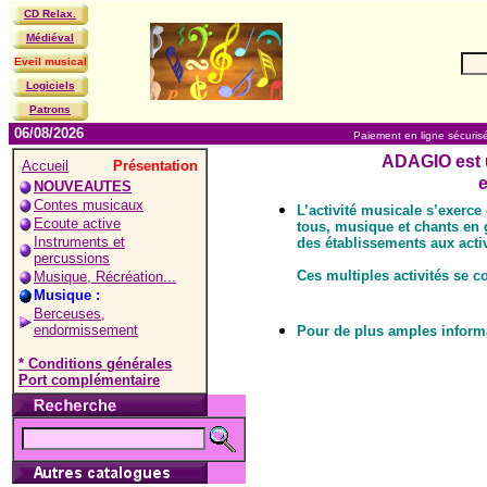
CD Relax.
Médiéval
Eveil musical
Logiciels
Patrons
06/08/2026
Paiement en ligne sécuris
ADAGIO est u
Accueil
Présentation
NOUVEAUTES
Contes musicaux
L’activité musicale s’exerc
Ecoute active
tous, musique et chants en g
Instruments et
des établissements aux activ
percussions
Ces multiples activités se 
Musique, Récréation...
Musique :
Berceuses,
endormissement
Pour de plus amples inform
* Conditions générales
Port complémentaire