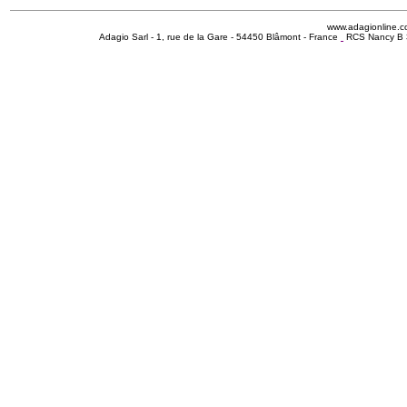
www.adagionline.
Adagio Sarl - 1, rue de la Gare - 54450 Blâmont - France
RCS Nancy B 3