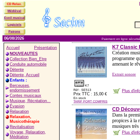
CD Relax.
Médiéval
Eveil musical
Logiciels
Patrons
06/08/2026
Paiement en ligne sécuris
K7 Classic 
Accueil
Présentation
Création musi
NOUVEAUTES
programme qui 
Collection Bien_Etre
amenant le rêv
Conduite automobile
Détente
Extrait sonore
Détente, Accueil
Enfants :
Berceuses,
K7
endormissement
Réf : SE513
Plus d'in
Prix TTC : 15,00 €
Contes musicaux
En stock
Musique, Récréation...
TARIF PORT COMPRIS
Évasion
CD Découver
Relaxation
Dans la premi
Relaxation,
propices à la 
Musicothérapie
musiques très 
Revitalisation
Voyage, Relaxation,
Plus d'in
Méditation