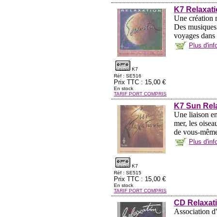
K7 Relaxati
Une création 
Des musiques q
voyages dans l
Plus d'in
K7
Réf : SE516
Prix TTC : 15,00 €
En stock
TARIF PORT COMPRIS
K7 Sun Rel
Une liaison en
mer, les oisea
de vous-même, 
Plus d'in
K7
Réf : SE515
Prix TTC : 15,00 €
En stock
TARIF PORT COMPRIS
CD Relaxati
Association d'