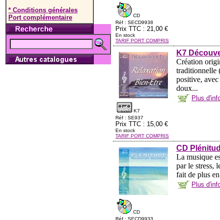
* Conditions générales
CD
Port complémentaire
Réf : SECD9938
Prix TTC : 21,00 €
En stock
TARIF PORT COMPRIS
K7 Découver
Création origi
traditionnelle
positive, avec
doux...
Plus d'in
K7
Réf : SE937
Prix TTC : 15,00 €
En stock
TARIF PORT COMPRIS
CD Plénitu
La musique es
par le stress,
fait de plus e
Plus d'in
CD
Réf : SECD9933