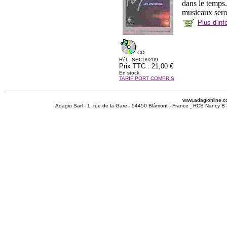
dans le temps
musicaux sero
Plus d'in
CD
Réf : SECD9209
Prix TTC : 21,00 €
En stock
TARIF PORT COMPRIS
www.adagionline.
Adagio Sarl - 1, rue de la Gare - 54450 Blâmont - France
RCS Nancy B 3